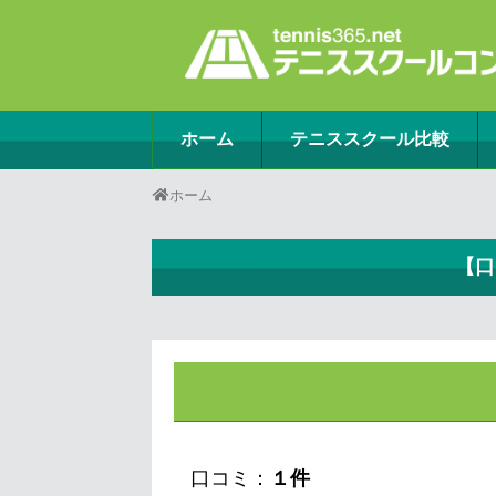
ホーム
テニススクール比較
ホーム
【口
口コミ：
１件