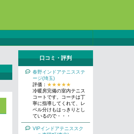
口コミ・評判
春野インドアテニスステ
ージ(埼玉)
評価：
★★★★★
冷暖房完備の室内テニス
コートです。コーチは丁
寧に指導してくれて、レ
ベル分けもはっきりとし
ているので・・・
VIPインドアテニススク