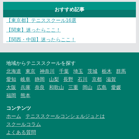
おすすめ記事
【東京都】テニススクール16選
【関東】迷ったらここ！
【関西・中国】迷ったらここ！
地域からテニススクールを探す
北海道
東京
神奈川
千葉
埼玉
茨城
栃木
群馬
愛知
岐阜
静岡
山梨
長野
石川
京都
滋賀
大阪
兵庫
奈良
和歌山
三重
岡山
広島
愛媛
福岡
熊本
コンテンツ
ホーム
テニススクールコンシェルジュとは
スクールコラム
よくある質問