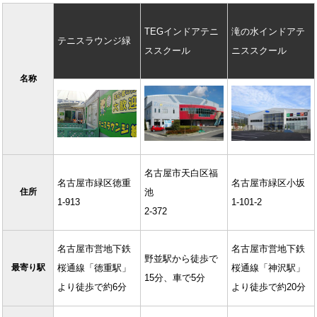
TEGインドアテニ
滝の水インドアテ
テニスラウンジ緑
ススクール
ニススクール
名称
名古屋市天白区福
名古屋市緑区徳重
名古屋市緑区小坂
住所
池
1-913
1-101-2
2-372
名古屋市営地下鉄
名古屋市営地下鉄
野並駅から徒歩で
最寄り駅
桜通線「徳重駅」
桜通線「神沢駅」
15分、車で5分
より徒歩で約6分
より徒歩で約20分