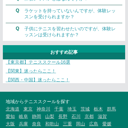
Q
ラケットを持っていないんですが、体験レッ
スンを受けられますか？
Q
子供にテニスを習わせたいのですが、体験レ
ッスンは受けられますか？
おすすめ記事
【東京都】テニススクール16選
【関東】迷ったらここ！
【関西・中国】迷ったらここ！
地域からテニススクールを探す
北海道
東京
神奈川
千葉
埼玉
茨城
栃木
群馬
愛知
岐阜
静岡
山梨
長野
石川
京都
滋賀
大阪
兵庫
奈良
和歌山
三重
岡山
広島
愛媛