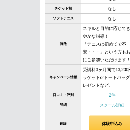
なし
チケット制
なし
ソフトテニス
スキルと目的に応じて
やかな指導！
「テニスは初めてで不
特徴
安・・・」という方も
にご参加いただけます
受講料3ヶ月間で13,20
ラケットorトートバッ
キャンペーン情報
レゼントなど。
2件
口コミ・評判
詳細
スクール詳細
体験申込み
体験