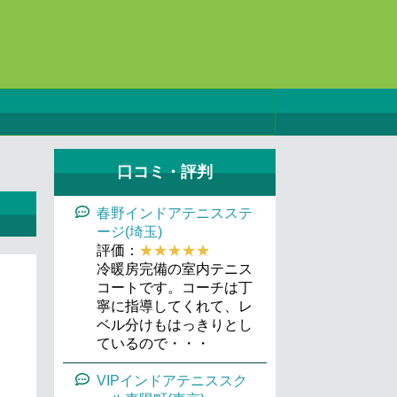
口コミ・評判
春野インドアテニスステ
ージ(埼玉)
評価：
★★★★★
冷暖房完備の室内テニス
コートです。コーチは丁
寧に指導してくれて、レ
ベル分けもはっきりとし
ているので・・・
VIPインドアテニススク