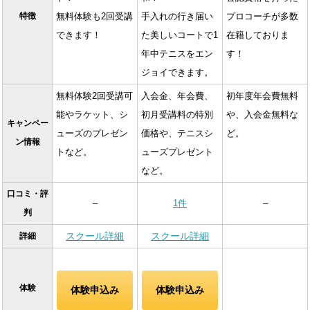
特徴
無料体験も2回受講
手入れの行き届い
プロコーチが多数
できます！
た美しいコートで1
在籍しておりま
年中テニスをエン
す！
ジョイできます。
無料体験2回受講可
入会金、年会費、
初年度年会費無料
能やラケット、シ
初月受講料の特別
や、入会金無料な
キャンペー
ューズのプレゼン
価格や、テニスシ
ど。
ン情報
トなど。
ューズプレゼント
など。
口コミ・評
–
1件
–
判
スクール詳細
スクール詳細
詳細
体験
体験申込み
体験申込み