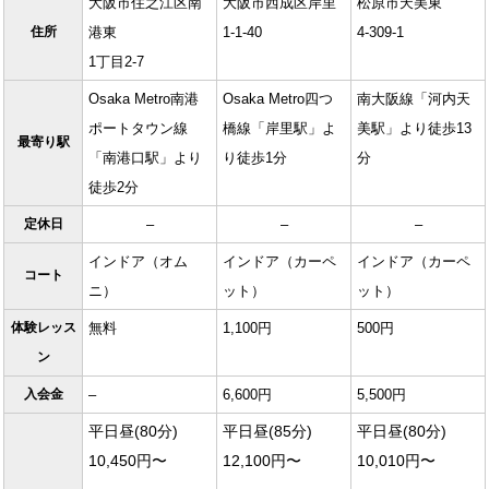
大阪市住之江区南
大阪市西成区岸里
松原市天美東
住所
港東
1-1-40
4-309-1
1丁目2-7
Osaka Metro南港
Osaka Metro四つ
南大阪線「河内天
ポートタウン線
橋線「岸里駅」よ
美駅」より徒歩13
最寄り駅
「南港口駅」より
り徒歩1分
分
徒歩2分
定休日
–
–
–
インドア（オム
インドア（カーペ
インドア（カーペ
コート
ニ）
ット）
ット）
体験レッス
無料
1,100円
500円
ン
入会金
–
6,600円
5,500円
平日昼(80分)
平日昼(85分)
平日昼(80分)
10,450円〜
12,100円〜
10,010円〜