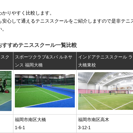
わかりやすく比較します。
も安心して通えるテニススクールをご紹介しますので是非テニ
い。
おすすめテニススクール一覧比較
ススク
スポーツクラブ&スパ ルネサ
インドアテニススクール ラ
ンス 福岡大橋
大橋東校
福岡市南区大橋
福岡市南区高木
1-6-1
3-12-1