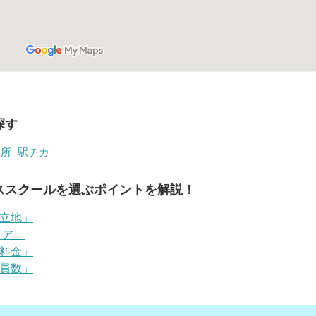
探す
児所
駅チカ
ススクールを選ぶポイントを解説！
立地」
ドア」
料金」
員数」