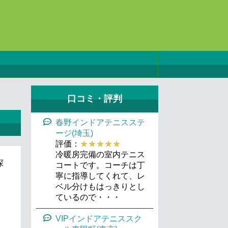
口コミ・評判
春野インドアテニスステ
ージ(埼玉)
評価：
★★★★★
冷暖房完備の室内テニス
探
コートです。コーチは丁
寧に指導してくれて、レ
ベル分けもはっきりとし
ているので・・・
VIPインドアテニススク