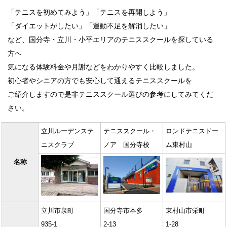
「テニスを初めてみよう」「テニスを再開しよう」
「ダイエットがしたい」「運動不足を解消したい」
など、国分寺・立川・小平エリアのテニススクールを探している
方へ
気になる体験料金や月謝などをわかりやすく比較しました。
初心者やシニアの方でも安心して通えるテニススクールを
ご紹介しますので是非テニススクール選びの参考にしてみてくだ
さい。
立川ルーデンステ
テニススクール・
ロンドテニスドー
ニスクラブ
ノア 国分寺校
ム東村山
名称
立川市泉町
国分寺市本多
東村山市栄町
935-1
2-13
1-28