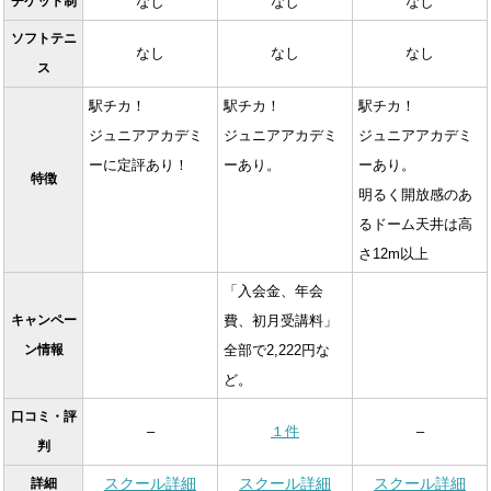
チケット制
なし
なし
なし
ソフトテニ
なし
なし
なし
ス
駅チカ！
駅チカ！
駅チカ！
ジュニアアカデミ
ジュニアアカデミ
ジュニアアカデミ
ーに定評あり！
ーあり。
ーあり。
特徴
明るく開放感のあ
るドーム天井は高
さ12m以上
「入会金、年会
キャンペー
費、初月受講料」
ン情報
全部で2,222円な
ど。
口コミ・評
–
１件
–
判
スクール詳細
スクール詳細
スクール詳細
詳細